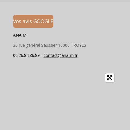
a
a
a
a
r
r
r
r
t
t
t
t
a
a
a
a
Vos avis GOOGLE
g
g
g
g
e
e
e
e
r
r
r
r
ANA M
26 rue général Saussier 10000 TROYES
06.26.84.86.89 -
contact@ana-m.fr