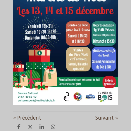
«
Précédent
Suivant
»
P
P
P
P