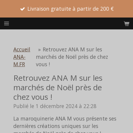
Passer
Livraison gratuite à partir de 200 €
au
contenu
principal
Accueil
»
Retrouvez ANA M sur les
ANA-
marchés de Noël près de chez
M.FR
vous !
Retrouvez ANA M sur les
marchés de Noël près de
chez vous !
Publié le 1 décembre 2024 à 22:28
La maroquinerie ANA M vous présente ses
dernières créations uniques sur les