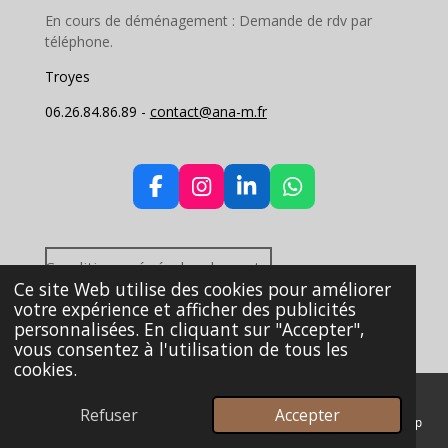
En cours de déménagement : Demande de rdv par
téléphone.
Troyes
06.26.84.86.89 -
contact@ana-m.fr
F
I
L
W
a
n
i
h
c
s
n
a
e
t
k
t
Conditions générales de vente.
b
a
e
s
Ce site Web utilise des cookies pour améliorer
o
g
d
A
© 2021 - 2026 ANA M
votre expérience et afficher des publicités
o
r
I
p
Propulsé par
Webador
personnalisées. En cliquant sur "Accepter",
k
a
n
p
vous consentez à l'utilisation de tous les
m
cookies.
Refuser
Accepter
E-mail
Téléphone
Carte
Instagram
WhatsApp