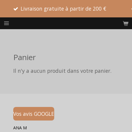
Passer
Livraison gratuite à partir de 200 €
Comman
au
contenu
principal
Panier
Il n'y a aucun produit dans votre panier.
Vos avis GOOGLE
ANA M