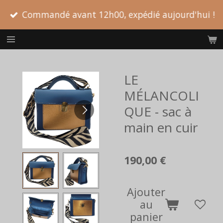
Passer
Commandé avant 12h00, expédié aujourd'hui !
au
contenu
principal
LE
MÉLANCOLI
QUE - sac à
main en cuir
190,00 €
Ajouter
au
panier