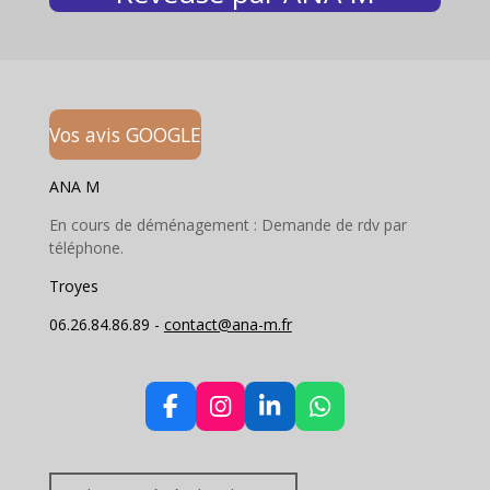
r
Vos avis GOOGLE
ANA M
En cours de déménagement : Demande de rdv par
téléphone.
Troyes
06.26.84.86.89 -
contact@ana-m.fr
F
I
L
W
a
n
i
h
c
s
n
a
e
t
k
t