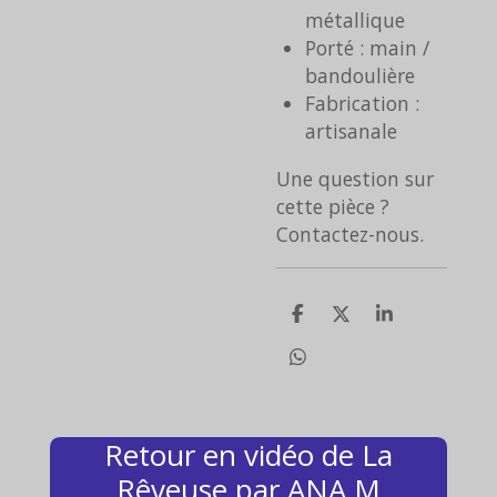
métallique
Porté : main /
bandoulière
Fabrication :
artisanale
Une question sur
cette pièce ?
Contactez-nous.
P
P
P
a
a
a
r
r
r
P
t
t
t
a
a
a
a
r
g
g
g
t
e
e
e
a
Retour en vidéo de La
r
r
r
g
Rêveuse par ANA M
e