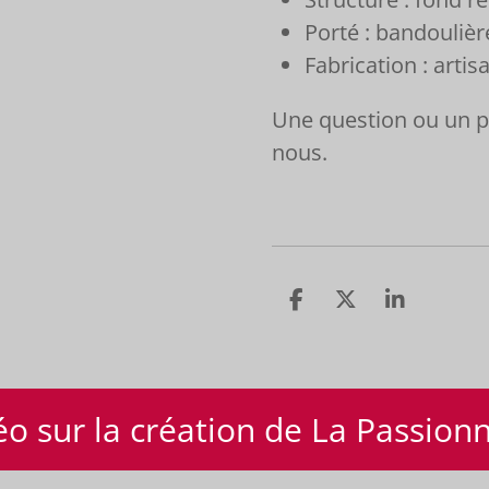
Porté : bandoulièr
Fabrication : artis
Une question ou un p
nous.
P
P
P
a
a
a
r
r
r
t
t
t
a
a
a
éo sur la création de La Passio
g
g
g
e
e
e
r
r
r