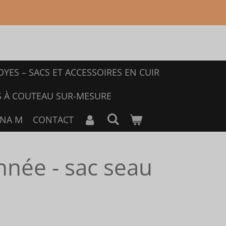
YES – SACS ET ACCESSOIRES EN CUIR
S À COUTEAU SUR-MESURE
ANA M
CONTACT
nnée - sac seau