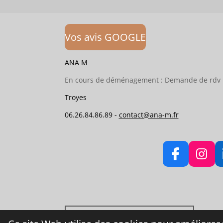
Vos avis GOOGLE
ANA M
En cours de déménagement : Demande de rdv 
Troyes
06.26.84.86.89 -
contact@ana-m.fr
F
I
a
n
c
s
e
t
b
a
Conditions générales de vente.
o
g