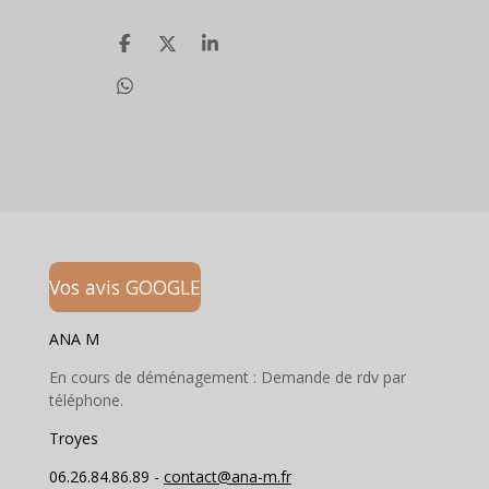
P
P
P
a
a
a
r
r
r
P
t
t
t
a
a
a
a
r
g
g
g
t
e
e
e
a
r
r
r
g
e
r
Vos avis GOOGLE
ANA M
En cours de déménagement : Demande de rdv par
téléphone.
Troyes
06.26.84.86.89 -
contact@ana-m.fr