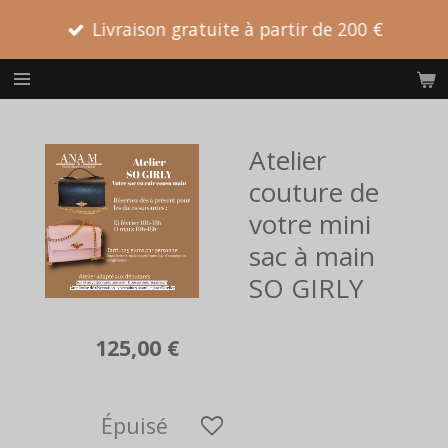
Passer
Livraison gratuite à partir de 200 €
au
contenu
principal
Atelier
couture de
votre mini
sac à main
SO GIRLY
125,00 €
Épuisé