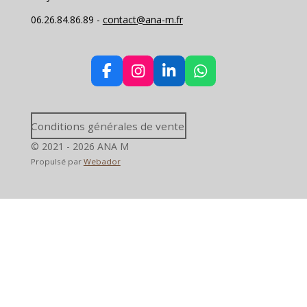
06.26.84.86.89 -
contact@ana-m.fr
F
I
L
W
a
n
i
h
c
s
n
a
e
t
k
t
Conditions générales de vente.
b
a
e
s
o
g
d
A
© 2021 - 2026 ANA M
o
r
I
p
Propulsé par
Webador
k
a
n
p
m