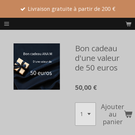
Passer
Livraison gratuite à partir de 200 €
au
contenu
principal
Bon cadeau
d'une valeur
de 50 euros
50,00 €
Ajouter
au
panier