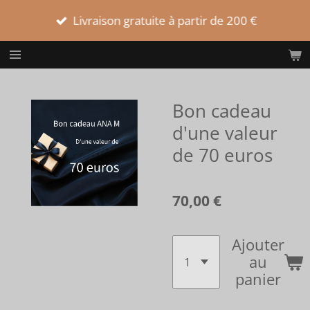
Passer
Livraison gratuite à partir de 200 €
au
contenu
principal
Bon cadeau
d'une valeur
de 70 euros
70,00 €
Ajouter
au
panier