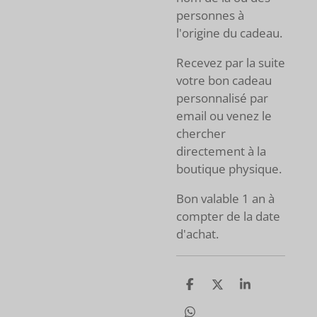
personnes à
l'origine du cadeau.
Recevez par la suite
votre bon cadeau
personnalisé par
email ou venez le
chercher
directement à la
boutique physique.
Bon valable 1 an à
compter de la date
d'achat.
P
P
P
a
a
a
r
r
r