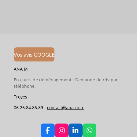
P
t
t
t
a
a
a
a
r
g
g
g
t
e
e
e
a
r
r
r
g
e
r
Vos avis GOOGLE
ANA M
En cours de déménagement : Demande de rdv par
téléphone.
Troyes
06.26.84.86.89 -
contact@ana-m.fr
F
I
L
W