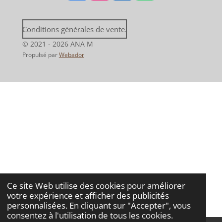
a
n
i
h
c
s
n
a
e
t
k
t
Conditions générales de vente.
b
a
e
s
o
g
d
A
© 2021 - 2026 ANA M
o
r
I
p
Propulsé par
Webador
k
a
n
p
m
Ce site Web utilise des cookies pour améliorer
votre expérience et afficher des publicités
personnalisées. En cliquant sur "Accepter", vous
consentez à l'utilisation de tous les cookies.