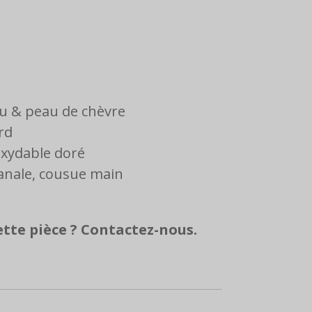
au & peau de chèvre
rd
oxydable doré
sanale, cousue main
ette pièce ? Contactez-nous.