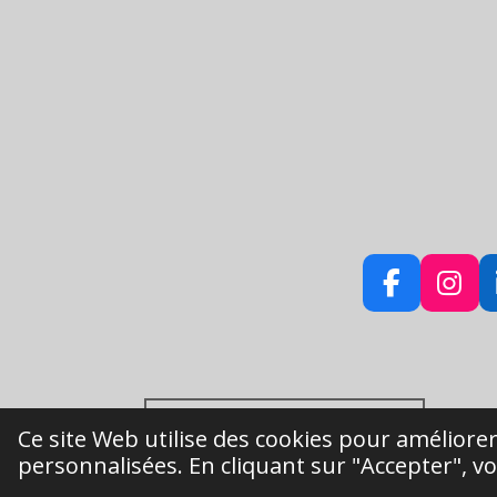
F
I
a
n
c
s
e
t
b
a
Conditions générales de vente.
o
g
Ce site Web utilise des cookies pour améliorer
o
r
© 2021 - 2026 ANA M
personnalisées. En cliquant sur "Accepter", vou
k
a