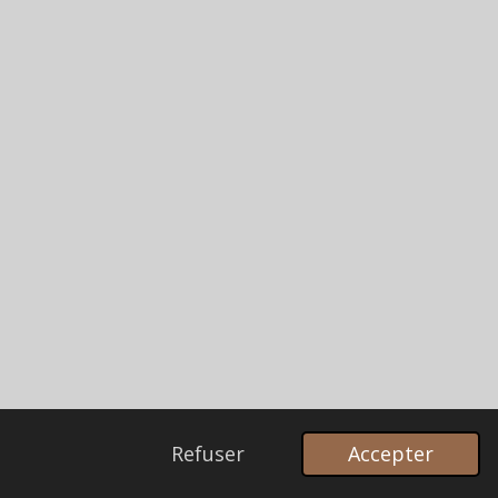
Refuser
Accepter
Propulsé par
Webador