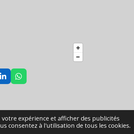
L
W
i
h
n
a
k
t
e
s
d
A
 votre expérience et afficher des publicités
I
p
s consentez à l'utilisation de tous les cookies.
n
p