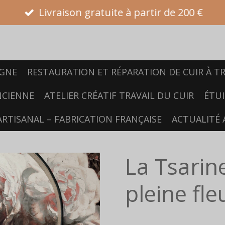
Livraison gratuite à partir de 200 €
IGNE
RESTAURATION ET RÉPARATION DE CUIR À TR
NCIENNE
ATELIER CRÉATIF TRAVAIL DU CUIR
ÉTUI
ARTISANAL – FABRICATION FRANÇAISE
ACTUALITÉ 
La Tsarin
pleine fle